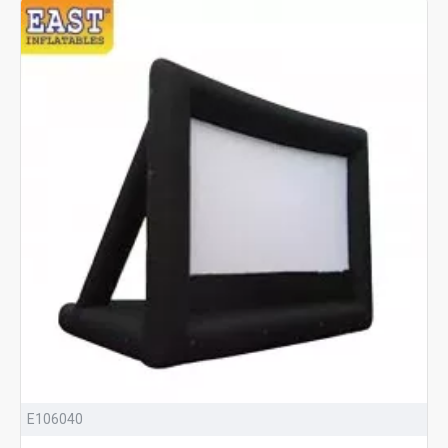
E106040